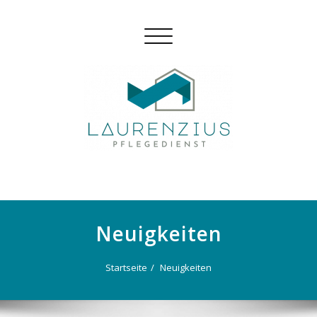
Skip
to
Schalte
content
Navigation
Neuigkeiten
Startseite
Neuigkeiten